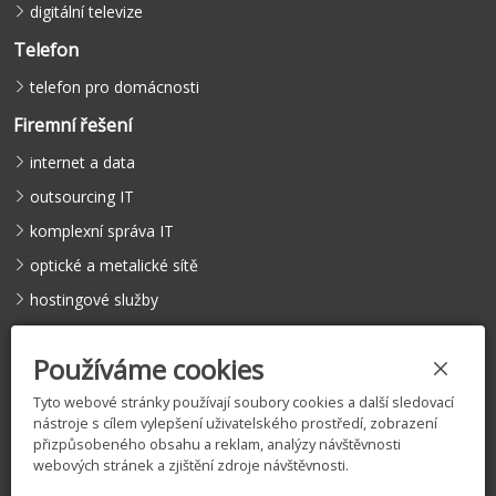
digitální televize
Telefon
telefon pro domácnosti
Firemní řešení
internet a data
outsourcing IT
komplexní správa IT
optické a metalické sítě
hostingové služby
hlasové služby
Používáme cookies
Tyto webové stránky používají soubory cookies a další sledovací
nástroje s cílem vylepšení uživatelského prostředí, zobrazení
©
COMFEEL s.r.o.
, 2005 – 2026 |
Licence
|
Vyjádření k existenci
přizpůsobeného obsahu a reklam, analýzy návštěvnosti
sítí
|
Zásady zpracování osobních údajů
|
Nastavení cookies
webových stránek a zjištění zdroje návštěvnosti.
Tento web je chráněn službou reCAPTCHA.