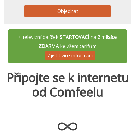
Objednat
+ televizní balíček
STARTOVACÍ
na
2 měsíce
ZDARMA
ke všem tarifům
Zjistit více informací
Připojte se k internetu
od Comfeelu