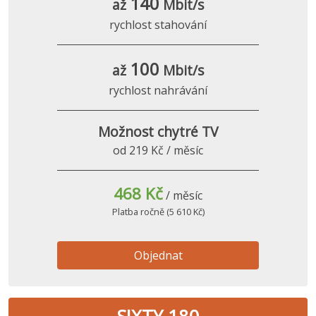
140
až
Mbit/s
rychlost stahování
100
až
Mbit/s
rychlost nahrávání
Možnost chytré TV
od 219 Kč / měsíc
468 Kč
/ měsíc
Platba ročně (5 610 Kč)
Objednat