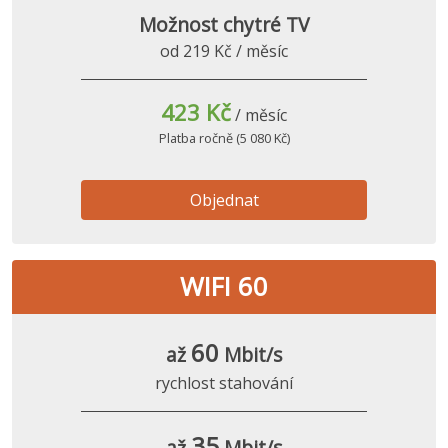
Možnost chytré TV
od 219 Kč / měsíc
423 Kč
/ měsíc
Platba ročně (5 080 Kč)
Objednat
WIFI 60
60
až
Mbit/s
rychlost stahování
35
až
Mbit/s