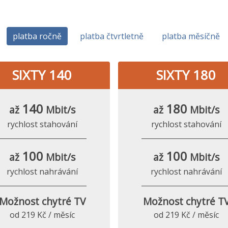
platba ročně
platba čtvrtletně
platba měsíčně
SIXTY 140
SIXTY 180
140
180
až
Mbit/s
až
Mbit/s
rychlost stahování
rychlost stahování
100
100
až
Mbit/s
až
Mbit/s
rychlost nahrávání
rychlost nahrávání
Možnost chytré TV
Možnost chytré T
od 219 Kč / měsíc
od 219 Kč / měsíc