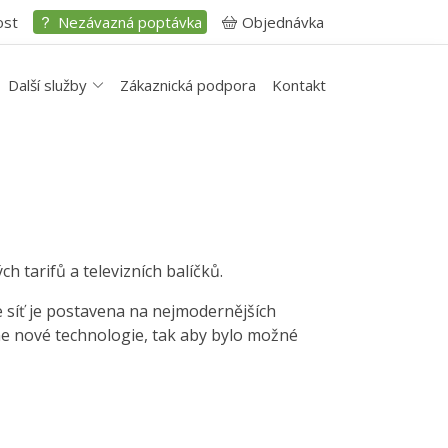
ost
Nezávazná poptávka
Objednávka
Další služby
Zákaznická podpora
Kontakt
a
h tarifů a televizních balíčků.
e síť je postavena na nejmodernějších
me nové technologie, tak aby bylo možné