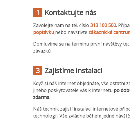
1
Kontaktujte nás
Zavolejte nám na tel. číslo
313 100 500
. Příp
poptávku
nebo navštivte
zákaznické centru
Domluvíme se na termínu první návštěvy tec
závazků.
3
Zajistíme instalaci
Když si náš internet objednáte, vše ostatní z
jiného poskytovatele vás k internetu
po dob
zdarma
.
Náš technik zajistí instalaci internetové přípo
technologií. Vše zvládne během jedné návště