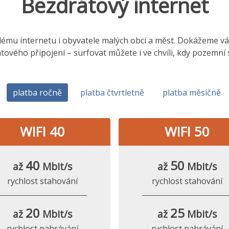
Bezdrátový internet
hlému internetu i obyvatele malých obcí a měst. Dokážeme vám,
tového připojení – surfovat můžete i ve chvíli, kdy pozemní
platba ročně
platba čtvrtletně
platba měsíčně
WIFI 40
WIFI 50
40
50
až
Mbit/s
až
Mbit/s
rychlost stahování
rychlost stahování
20
25
až
Mbit/s
až
Mbit/s
rychlost nahrávání
rychlost nahrávání