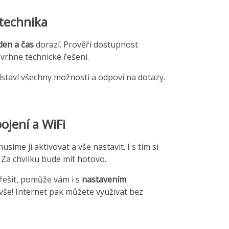
technika
den a čas
dorazí. Prověří dostupnost
avrhne technické řešení.
dstaví všechny možnosti a odpoví na dotazy.
ojení a WiFi
síme ji aktivovat a vše nastavit. I s tím si
 Za chvilku bude mít hotovo.
 řešit, pomůže vám i s
nastavením
e vše! Internet pak můžete využívat bez