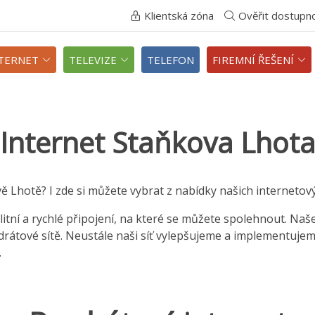
Klientská zóna
Ověřit dostupn
TERNET
TELEVIZE
TELEFON
FIREMNÍ ŘEŠENÍ
Internet Staňkova Lhot
vě Lhotě? I zde si můžete vybrat z nabídky našich internetovýc
itní a rychlé připojení, na které se můžete spolehnout. Naš
zdrátové sítě. Neustále naši síť vylepšujeme a implementuje
.