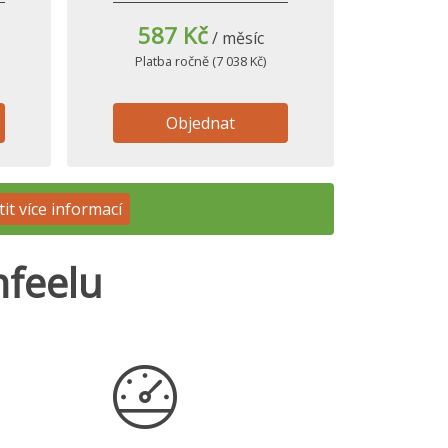
587 Kč
/ měsíc
Platba ročně (7 038 Kč)
Objednat
tit více informací
mfeelu