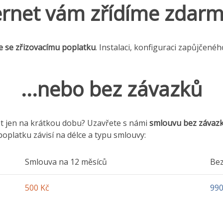
ernet vám zřídíme zdarma
e se zřizovacímu poplatku
. Instalaci, konfiguraci zapůjčenéh
...nebo bez závazků
et jen na krátkou dobu? Uzavřete s námi
smlouvu bez závaz
oplatku závisí na délce a typu smlouvy:
Smlouva na 12 měsíců
Bez
500 Kč
990