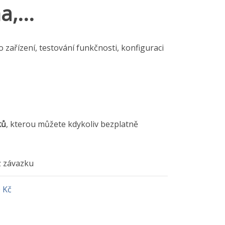
,...
o zařízení, testování funkčnosti, konfiguraci
ků
, kterou můžete kdykoliv bezplatně
 závazku
 Kč