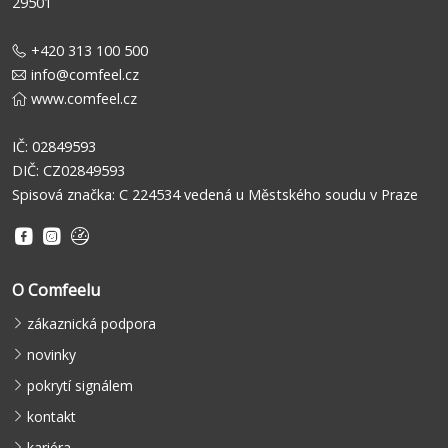
29501
+420 313 100 500
info@comfeel.cz
www.comfeel.cz
IČ: 02849593
DIČ: CZ02849593
Spisová značka: C 224534 vedená u Městského soudu v Praze
O Comfeelu
zákaznická podpora
novinky
pokrytí signálem
kontakt
kariéra