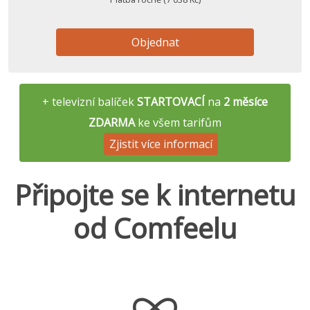
Objednat
+ televizní balíček
STARTOVACÍ
na
2 měsíce
ZDARMA
ke všem tarifům
Zjistit více informací
Připojte se k internetu
od Comfeelu