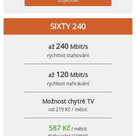
SIXTY 240
240
až
Mbit/s
rychlost stahování
120
až
Mbit/s
rychlost nahrávání
Možnost chytré TV
od 219 Kč / měsíc
587 Kč
/ měsíc
Platba ročně (7 038 Kč)