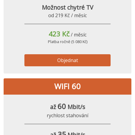
Možnost chytré TV
od 219 Kč / měsíc
423 Kč
/ měsíc
Platba ročně (5 080 Kč)
Objednat
WIFI 60
60
až
Mbit/s
rychlost stahování
35
až
Mbit/s