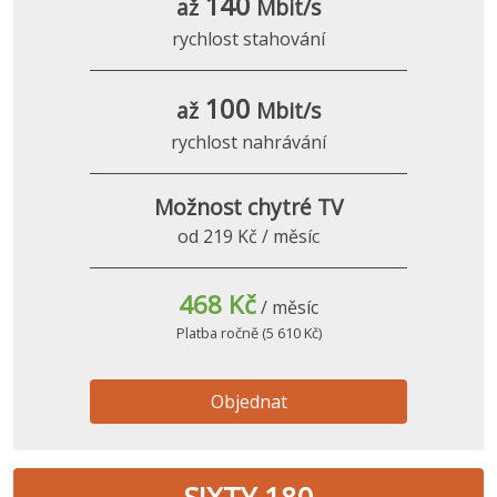
140
až
Mbit/s
rychlost stahování
100
až
Mbit/s
rychlost nahrávání
Možnost chytré TV
od 219 Kč / měsíc
468 Kč
/ měsíc
Platba ročně (5 610 Kč)
Objednat