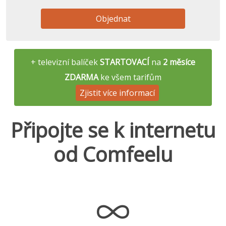
Objednat
+ televizní balíček
STARTOVACÍ
na
2 měsíce
ZDARMA
ke všem tarifům
Zjistit více informací
Připojte se k internetu
od Comfeelu