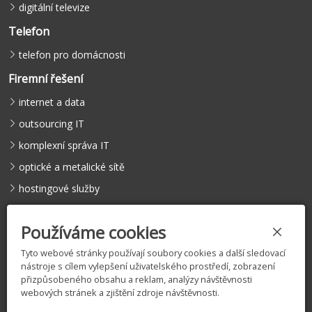
digitální televize
Telefon
telefon pro domácnosti
Firemní řešení
internet a data
outsourcing IT
komplexní správa IT
optické a metalické sítě
hostingové služby
hlasové služby
Používáme cookies
Tyto webové stránky používají soubory cookies a další sledovací
nástroje s cílem vylepšení uživatelského prostředí, zobrazení
©
COMFEEL s.r.o.
, 2005 – 2026 |
Licence
|
Vyjádření k existenci
přizpůsobeného obsahu a reklam, analýzy návštěvnosti
sítí
|
Zásady zpracování osobních údajů
|
Nastavení cookies
webových stránek a zjištění zdroje návštěvnosti.
Tento web je chráněn službou reCAPTCHA.