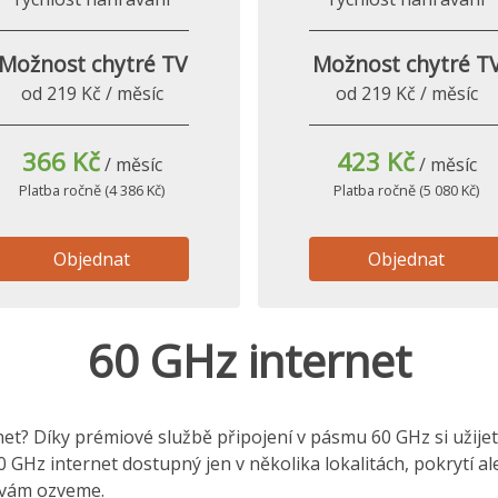
Možnost chytré TV
Možnost chytré T
od 219 Kč / měsíc
od 219 Kč / měsíc
366 Kč
423 Kč
/ měsíc
/ měsíc
Platba ročně (4 386 Kč)
Platba ročně (5 080 Kč)
Objednat
Objednat
60 GHz internet
t? Díky prémiové službě připojení v pásmu 60 GHz si užijete 
0 GHz internet dostupný jen v několika lokalitách, pokrytí a
e vám ozveme.