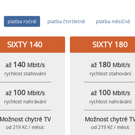
platba ročně
platba čtvrtletně
platba měsíčně
SIXTY 140
SIXTY 180
140
180
až
Mbit/s
až
Mbit/s
rychlost stahování
rychlost stahování
100
100
až
Mbit/s
až
Mbit/s
rychlost nahrávání
rychlost nahrávání
Možnost chytré TV
Možnost chytré T
od 219 Kč / měsíc
od 219 Kč / měsíc