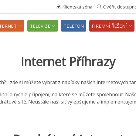
Klientská zóna
Ověřit dostupn
TERNET
TELEVIZE
TELEFON
FIREMNÍ ŘEŠENÍ
Internet Příhrazy
ch? I zde si můžete vybrat z nabídky našich internetových tari
itní a rychlé připojení, na které se můžete spolehnout. Naš
zdrátové sítě. Neustále naši síť vylepšujeme a implementuje
.