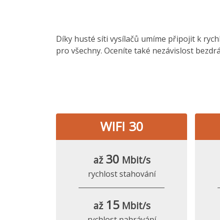
Díky husté síti vysílačů umíme připojit k ryc
pro všechny. Oceníte také nezávislost bezdrá
WIFI 30
30
až
Mbit/s
rychlost stahování
15
až
Mbit/s
rychlost nahrávání