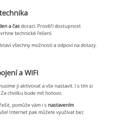
technika
den a čas
dorazí. Prověří dostupnost
avrhne technické řešení.
dstaví všechny možnosti a odpoví na dotazy.
ojení a WiFi
síme ji aktivovat a vše nastavit. I s tím si
 Za chvilku bude mít hotovo.
 řešit, pomůže vám i s
nastavením
e vše! Internet pak můžete využívat bez