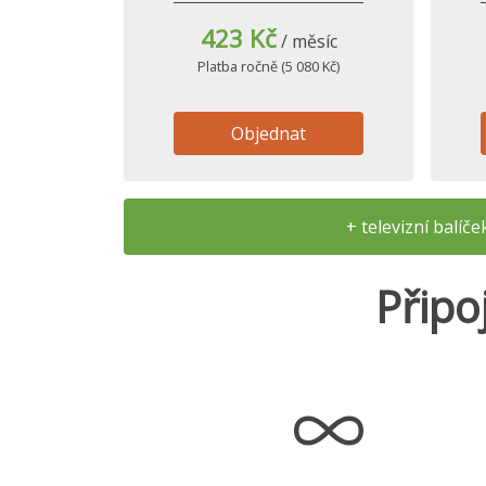
423 Kč
/ měsíc
Platba ročně (5 080 Kč)
Objednat
+ televizní balíč
Připo