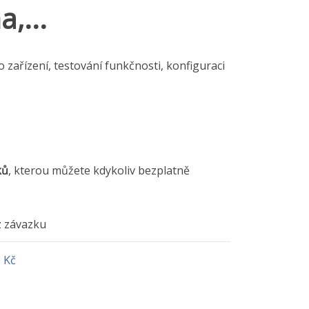
,...
o zařízení, testování funkčnosti, konfiguraci
ků
, kterou můžete kdykoliv bezplatně
 závazku
 Kč