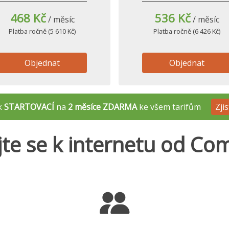
468 Kč
536 Kč
/ měsíc
/ měsíc
Platba ročně (5 610 Kč)
Platba ročně (6 426 Kč)
Objednat
Objednat
ek
STARTOVACÍ
na
2 měsíce ZDARMA
ke všem tarifům
Zjis
jte se k internetu od Co