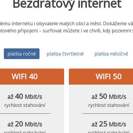
Bezdrátový internet
hlému internetu i obyvatele malých obcí a měst. Dokážeme vám,
tového připojení – surfovat můžete i ve chvíli, kdy pozemní
platba ročně
platba čtvrtletně
platba měsíčně
WIFI 40
WIFI 50
40
50
až
Mbit/s
až
Mbit/s
rychlost stahování
rychlost stahování
20
25
až
Mbit/s
až
Mbit/s
rychlost nahrávání
rychlost nahrávání