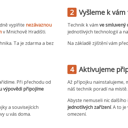
2
Vyšleme k vám 
adně vyplňte
nezávaznou
Technik k vám
ve smluvený 
m
v Mnichově Hradišti.
jednotlivých technologií a n
hnika. Ta je zdarma a bez
Na základě zjištění vám pře
4
Aktivujeme přip
ařídíme. Při přechodu od
Až přípojku nainstalujeme, mu
u výpovědi připojíme
náš technik poradí na místě.
Abyste nemuseli nic dalšího
jky a souvisejících
jednotlivých zařízení
. A to j
vy u vás doma.
omezení.