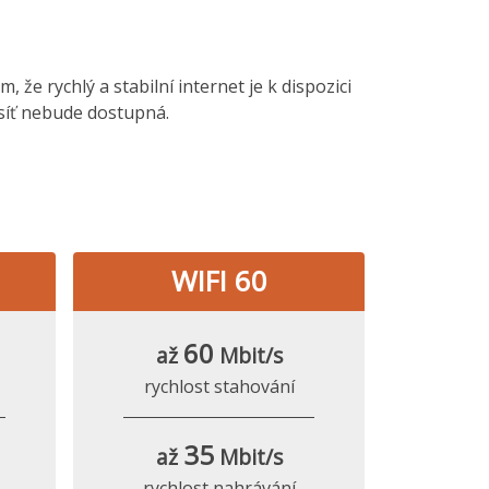
 že rychlý a stabilní internet je k dispozici
 síť nebude dostupná.
WIFI 60
60
až
Mbit/s
rychlost stahování
35
až
Mbit/s
rychlost nahrávání