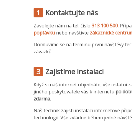
1
Kontaktujte nás
Zavolejte nám na tel. číslo
313 100 500
. Příp
poptávku
nebo navštivte
zákaznické centru
Domluvíme se na termínu první návštěvy tec
závazků.
3
Zajistíme instalaci
Když si náš internet objednáte, vše ostatní z
jiného poskytovatele vás k internetu
po dob
zdarma
.
Náš technik zajistí instalaci internetové přípo
technologií. Vše zvládne během jedné návště