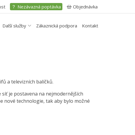
ost
Nezávazná poptávka
Objednávka
Další služby
Zákaznická podpora
Kontakt
fů a televizních balíčků.
e síť je postavena na nejmodernějších
me nové technologie, tak aby bylo možné