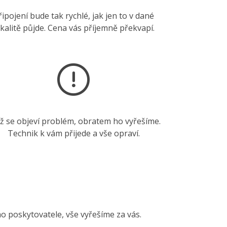
řipojení bude tak rychlé, jak jen to v dané
okalitě půjde. Cena vás příjemně překvapí.
ž se objeví problém, obratem ho vyřešíme.
Technik k vám přijede a vše opraví.
ho poskytovatele, vše vyřešíme za vás.