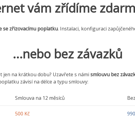
ernet vám zřídíme zdarma
e se zřizovacímu poplatku
. Instalaci, konfiguraci zapůjčenéh
...nebo bez závazků
et jen na krátkou dobu? Uzavřete s námi
smlouvu bez závaz
oplatku závisí na délce a typu smlouvy:
Smlouva na 12 měsíců
Bez
500 Kč
990