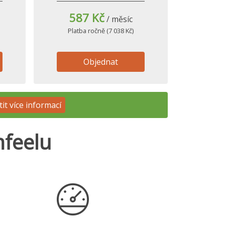
587 Kč
/ měsíc
Platba ročně (7 038 Kč)
Objednat
tit více informací
mfeelu