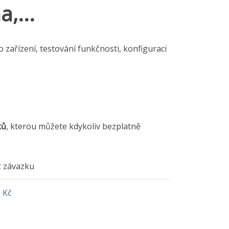
,...
o zařízení, testování funkčnosti, konfiguraci
ků
, kterou můžete kdykoliv bezplatně
 závazku
 Kč