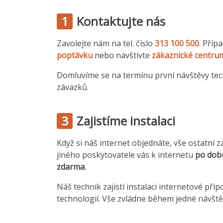
1
Kontaktujte nás
Zavolejte nám na tel. číslo
313 100 500
. Příp
poptávku
nebo navštivte
zákaznické centru
Domluvíme se na termínu první návštěvy tec
závazků.
3
Zajistíme instalaci
Když si náš internet objednáte, vše ostatní z
jiného poskytovatele vás k internetu
po dob
zdarma
.
Náš technik zajistí instalaci internetové přípo
technologií. Vše zvládne během jedné návště