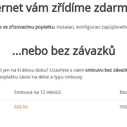
ernet vám zřídíme zdarma
e se zřizovacímu poplatku
. Instalaci, konfiguraci zapůjčenéh
...nebo bez závazků
et jen na krátkou dobu? Uzavřete s námi
smlouvu bez závaz
oplatku závisí na délce a typu smlouvy:
Smlouva na 12 měsíců
Bez
500 Kč
990