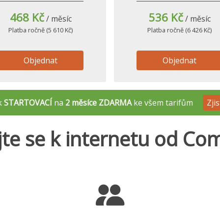
468 Kč
536 Kč
/ měsíc
/ měsíc
Platba ročně (5 610 Kč)
Platba ročně (6 426 Kč)
Objednat
Objednat
ek
STARTOVACÍ
na
2 měsíce ZDARMA
ke všem tarifům
Zjis
jte se k internetu od Co