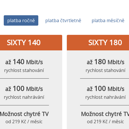
platba ročně
platba čtvrtletně
platba měsíčně
SIXTY 140
SIXTY 180
140
180
až
Mbit/s
až
Mbit/s
rychlost stahování
rychlost stahování
100
100
až
Mbit/s
až
Mbit/s
rychlost nahrávání
rychlost nahrávání
Možnost chytré TV
Možnost chytré T
od 219 Kč / měsíc
od 219 Kč / měsíc