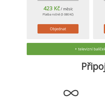
423 Kč
/ měsíc
Platba ročně (5 080 Kč)
Objednat
+ televizní balíč
Připo