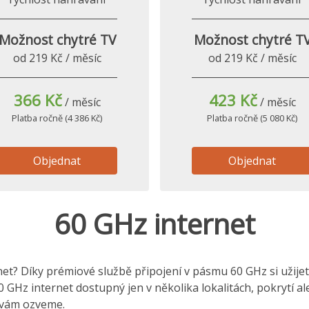
Možnost chytré TV
Možnost chytré T
od 219 Kč / měsíc
od 219 Kč / měsíc
366 Kč
423 Kč
/ měsíc
/ měsíc
Platba ročně (4 386 Kč)
Platba ročně (5 080 Kč)
Objednat
Objednat
60 GHz internet
t? Díky prémiové službě připojení v pásmu 60 GHz si užijete 
0 GHz internet dostupný jen v několika lokalitách, pokrytí a
e vám ozveme.