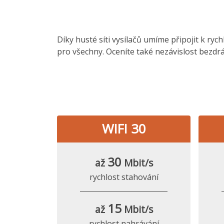
Díky husté síti vysílačů umíme připojit k ryc
pro všechny. Oceníte také nezávislost bezdrá
WIFI 30
30
až
Mbit/s
rychlost stahování
15
až
Mbit/s
rychlost nahrávání