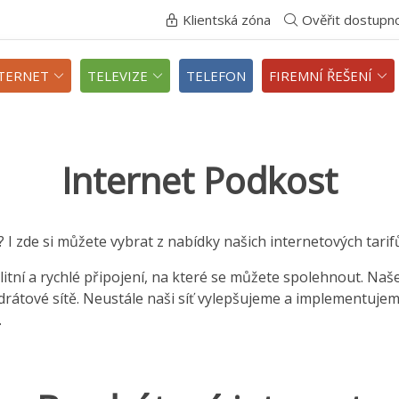
Klientská zóna
Ověřit dostupn
TERNET
TELEVIZE
TELEFON
FIREMNÍ ŘEŠENÍ
Internet Podkost
? I zde si můžete vybrat z nabídky našich internetových tarifů
itní a rychlé připojení, na které se můžete spolehnout. Naš
zdrátové sítě. Neustále naši síť vylepšujeme a implementuje
.