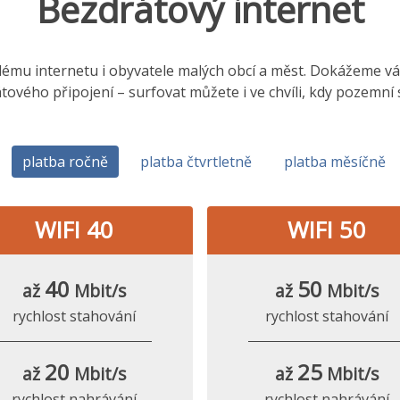
Bezdrátový internet
hlému internetu i obyvatele malých obcí a měst. Dokážeme vám,
tového připojení – surfovat můžete i ve chvíli, kdy pozemní
platba ročně
platba čtvrtletně
platba měsíčně
WIFI 40
WIFI 50
40
50
až
Mbit/s
až
Mbit/s
rychlost stahování
rychlost stahování
20
25
až
Mbit/s
až
Mbit/s
rychlost nahrávání
rychlost nahrávání