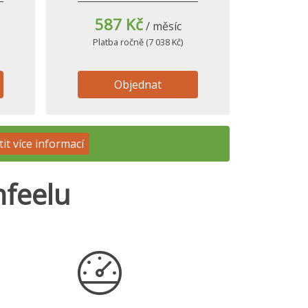
587 Kč
/ měsíc
Platba ročně (7 038 Kč)
Objednat
tit více informací
mfeelu