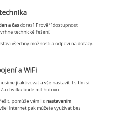
technika
den a čas
dorazí. Prověří dostupnost
avrhne technické řešení.
dstaví všechny možnosti a odpoví na dotazy.
ojení a WiFi
síme ji aktivovat a vše nastavit. I s tím si
 Za chvilku bude mít hotovo.
 řešit, pomůže vám i s
nastavením
e vše! Internet pak můžete využívat bez