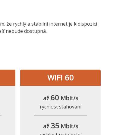
 že rychlý a stabilní internet je k dispozici
 síť nebude dostupná.
WIFI 60
60
až
Mbit/s
rychlost stahování
35
až
Mbit/s
rychlost nahrávání