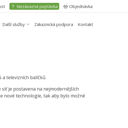
ost
Nezávazná poptávka
Objednávka
Další služby
Zákaznická podpora
Kontakt
 a televizních balíčků.
e síť je postavena na nejmodernějších
me nové technologie, tak aby bylo možné