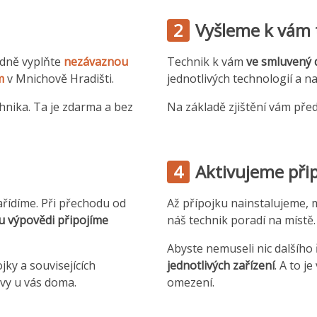
2
Vyšleme k vám 
adně vyplňte
nezávaznou
Technik k vám
ve smluvený 
m
v Mnichově Hradišti.
jednotlivých technologií a n
hnika. Ta je zdarma a bez
Na základě zjištění vám pře
4
Aktivujeme přip
ařídíme. Při přechodu od
Až přípojku nainstalujeme, mu
u výpovědi připojíme
náš technik poradí na místě.
Abyste nemuseli nic dalšího
jky a souvisejících
jednotlivých zařízení
. A to j
vy u vás doma.
omezení.