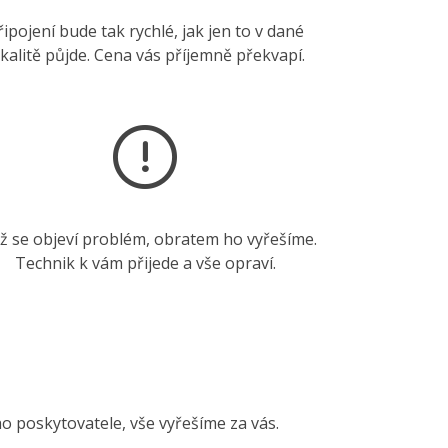
řipojení bude tak rychlé, jak jen to v dané
okalitě půjde. Cena vás příjemně překvapí.
ž se objeví problém, obratem ho vyřešíme.
Technik k vám přijede a vše opraví.
ho poskytovatele, vše vyřešíme za vás.