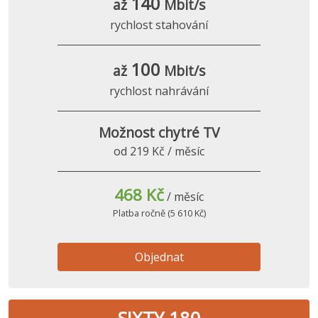
140
až
Mbit/s
rychlost stahování
100
až
Mbit/s
rychlost nahrávání
Možnost chytré TV
od 219 Kč / měsíc
468 Kč
/ měsíc
Platba ročně (5 610 Kč)
Objednat