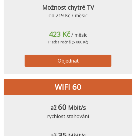
Možnost chytré TV
od 219 Kč / měsíc
423 Kč
/ měsíc
Platba ročně (5 080 Kč)
Objednat
WIFI 60
60
až
Mbit/s
rychlost stahování
35
až
Mbit/s