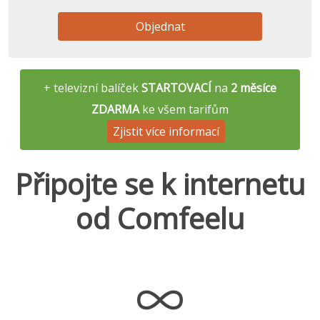
Objednat
+ televizní balíček
STARTOVACÍ
na
2 měsíce
ZDARMA
ke všem tarifům
Zjistit více informací
Připojte se k internetu
od Comfeelu