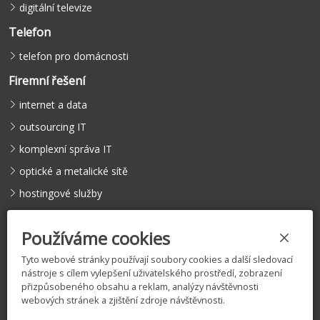
digitální televize
Telefon
telefon pro domácnosti
Firemní řešení
internet a data
outsourcing IT
komplexní správa IT
optické a metalické sítě
hostingové služby
hlasové služby
Používáme cookies
Tyto webové stránky používají soubory cookies a další sledovací
nástroje s cílem vylepšení uživatelského prostředí, zobrazení
©
COMFEEL s.r.o.
, 2005 – 2026 |
Licence
|
Vyjádření k existenci
přizpůsobeného obsahu a reklam, analýzy návštěvnosti
sítí
|
Zásady zpracování osobních údajů
|
Nastavení cookies
webových stránek a zjištění zdroje návštěvnosti.
Tento web je chráněn službou reCAPTCHA.