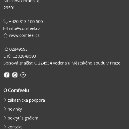
Mnichovo Hradiště
29501
+420 313 100 500
info@comfeel.cz
www.comfeel.cz
IČ: 02849593
DIČ: CZ02849593
Spisová značka: C 224534 vedená u Městského soudu v Praze
O Comfeelu
zákaznická podpora
novinky
pokrytí signálem
kontakt