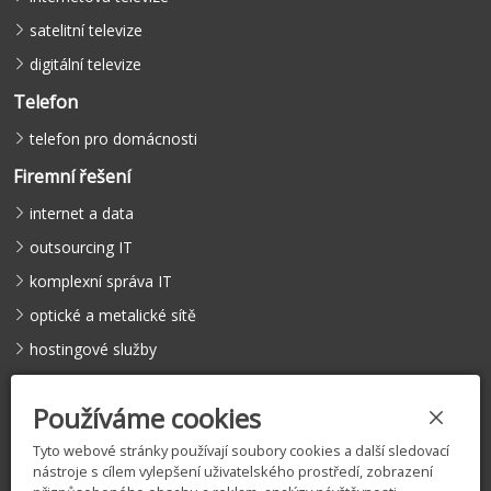
satelitní televize
digitální televize
Telefon
telefon pro domácnosti
Firemní řešení
internet a data
outsourcing IT
komplexní správa IT
optické a metalické sítě
hostingové služby
hlasové služby
Používáme cookies
Tyto webové stránky používají soubory cookies a další sledovací
nástroje s cílem vylepšení uživatelského prostředí, zobrazení
©
COMFEEL s.r.o.
, 2005 – 2026 |
Licence
|
Vyjádření k existenci