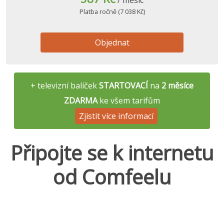
/ měsíc
Platba ročně (7 038 Kč)
Objednat
+ televizní balíček
STARTOVACÍ
na
2 měsíce
ZDARMA
ke všem tarifům
Zjistit více informací
Připojte se k internetu
od Comfeelu