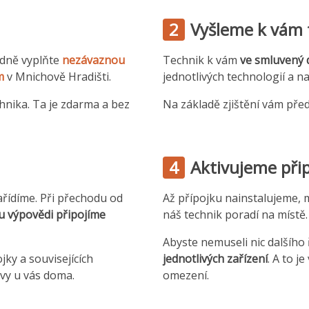
2
Vyšleme k vám 
adně vyplňte
nezávaznou
Technik k vám
ve smluvený 
m
v Mnichově Hradišti.
jednotlivých technologií a n
hnika. Ta je zdarma a bez
Na základě zjištění vám pře
4
Aktivujeme přip
ařídíme. Při přechodu od
Až přípojku nainstalujeme, mu
u výpovědi připojíme
náš technik poradí na místě.
Abyste nemuseli nic dalšího
jky a souvisejících
jednotlivých zařízení
. A to j
vy u vás doma.
omezení.