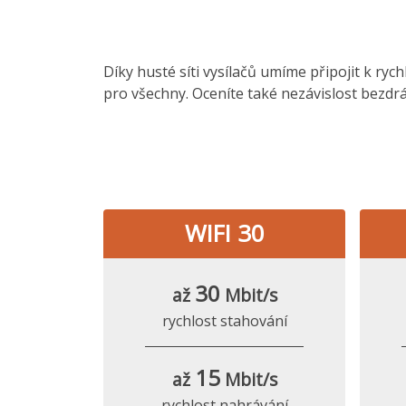
Díky husté síti vysílačů umíme připojit k ryc
pro všechny. Oceníte také nezávislost bezdrá
WIFI 30
30
až
Mbit/s
rychlost stahování
15
až
Mbit/s
rychlost nahrávání