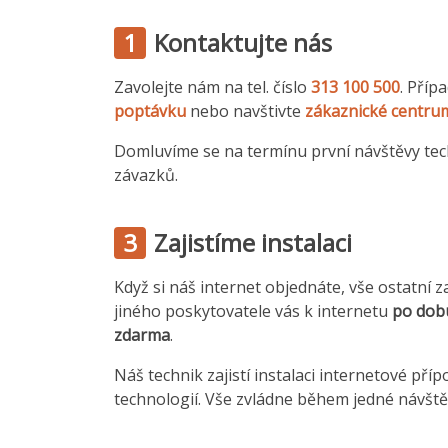
1
Kontaktujte nás
Zavolejte nám na tel. číslo
313 100 500
. Příp
poptávku
nebo navštivte
zákaznické centru
Domluvíme se na termínu první návštěvy tec
závazků.
3
Zajistíme instalaci
Když si náš internet objednáte, vše ostatní z
jiného poskytovatele vás k internetu
po dob
zdarma
.
Náš technik zajistí instalaci internetové přípo
technologií. Vše zvládne během jedné návště