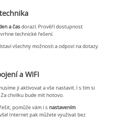
technika
den a čas
dorazí. Prověří dostupnost
avrhne technické řešení.
dstaví všechny možnosti a odpoví na dotazy.
ojení a WiFi
síme ji aktivovat a vše nastavit. I s tím si
 Za chvilku bude mít hotovo.
 řešit, pomůže vám i s
nastavením
e vše! Internet pak můžete využívat bez