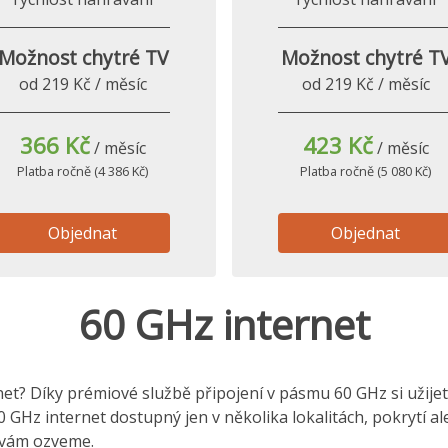
Možnost chytré TV
Možnost chytré T
od 219 Kč / měsíc
od 219 Kč / měsíc
366 Kč
423 Kč
/ měsíc
/ měsíc
Platba ročně (4 386 Kč)
Platba ročně (5 080 Kč)
Objednat
Objednat
60 GHz internet
t? Díky prémiové službě připojení v pásmu 60 GHz si užijete 
0 GHz internet dostupný jen v několika lokalitách, pokrytí a
e vám ozveme.