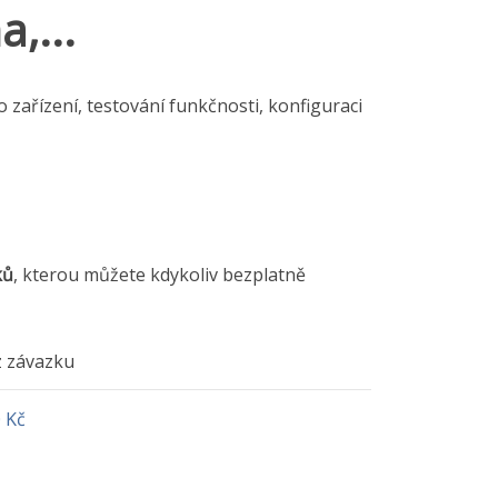
,...
o zařízení, testování funkčnosti, konfiguraci
ků
, kterou můžete kdykoliv bezplatně
 závazku
 Kč