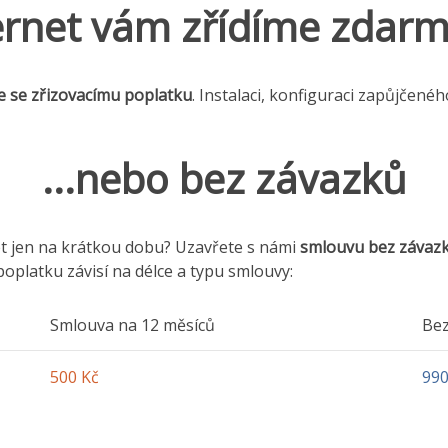
ernet vám zřídíme zdarma
e se zřizovacímu poplatku
. Instalaci, konfiguraci zapůjčenéh
...nebo bez závazků
et jen na krátkou dobu? Uzavřete s námi
smlouvu bez závaz
oplatku závisí na délce a typu smlouvy:
Smlouva na 12 měsíců
Bez
500 Kč
990