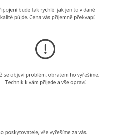
řipojení bude tak rychlé, jak jen to v dané
okalitě půjde. Cena vás příjemně překvapí.
ž se objeví problém, obratem ho vyřešíme.
Technik k vám přijede a vše opraví.
ho poskytovatele, vše vyřešíme za vás.