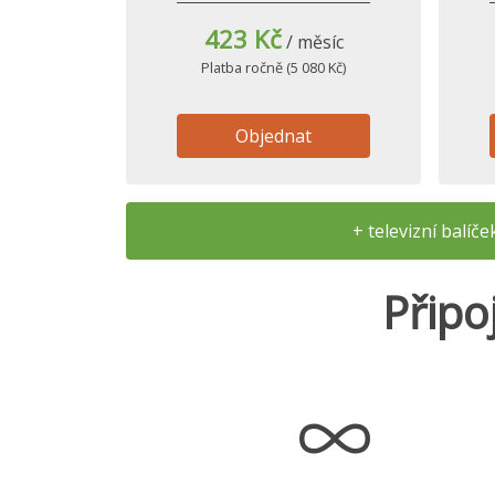
423 Kč
/ měsíc
Platba ročně (5 080 Kč)
Objednat
+ televizní balíč
Připo