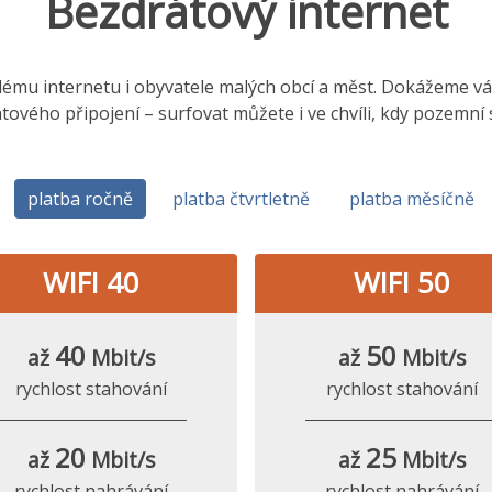
Bezdrátový internet
hlému internetu i obyvatele malých obcí a měst. Dokážeme vám,
tového připojení – surfovat můžete i ve chvíli, kdy pozemní
platba ročně
platba čtvrtletně
platba měsíčně
WIFI 40
WIFI 50
40
50
až
Mbit/s
až
Mbit/s
rychlost stahování
rychlost stahování
20
25
až
Mbit/s
až
Mbit/s
rychlost nahrávání
rychlost nahrávání