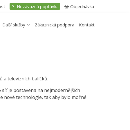
ost
Nezávazná poptávka
Objednávka
Další služby
Zákaznická podpora
Kontakt
 a televizních balíčků.
e síť je postavena na nejmodernějších
me nové technologie, tak aby bylo možné