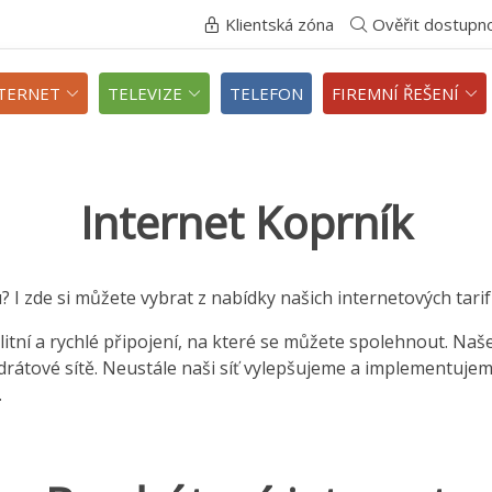
Klientská zóna
Ověřit dostupn
TERNET
TELEVIZE
TELEFON
FIREMNÍ ŘEŠENÍ
Internet Koprník
? I zde si můžete vybrat z nabídky našich internetových tarifů
itní a rychlé připojení, na které se můžete spolehnout. Naš
zdrátové sítě. Neustále naši síť vylepšujeme a implementuje
.