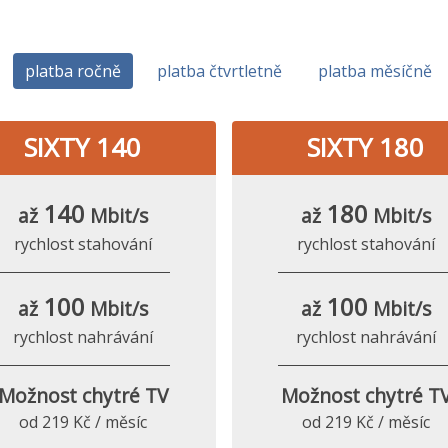
platba ročně
platba čtvrtletně
platba měsíčně
SIXTY 140
SIXTY 180
140
180
až
Mbit/s
až
Mbit/s
rychlost stahování
rychlost stahování
100
100
až
Mbit/s
až
Mbit/s
rychlost nahrávání
rychlost nahrávání
Možnost chytré TV
Možnost chytré T
od 219 Kč / měsíc
od 219 Kč / měsíc