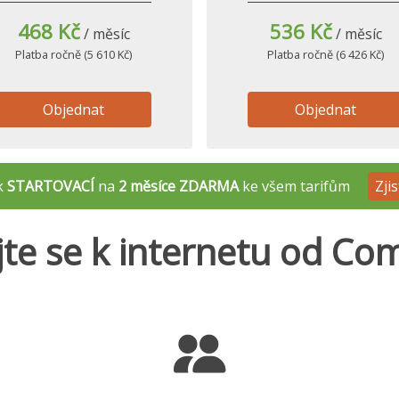
468 Kč
536 Kč
/ měsíc
/ měsíc
Platba ročně (5 610 Kč)
Platba ročně (6 426 Kč)
Objednat
Objednat
ek
STARTOVACÍ
na
2 měsíce ZDARMA
ke všem tarifům
Zjis
jte se k internetu od Co