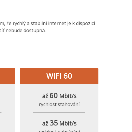
 že rychlý a stabilní internet je k dispozici
 síť nebude dostupná.
WIFI 60
60
až
Mbit/s
rychlost stahování
35
až
Mbit/s
rychlost nahrávání