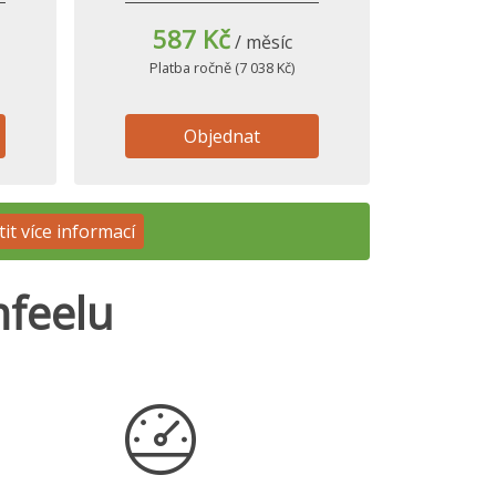
587 Kč
/ měsíc
Platba ročně (7 038 Kč)
Objednat
tit více informací
mfeelu