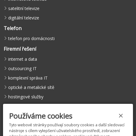
satelitní televize
digitální televize
Telefon
telefon pro domácnosti
Firemní řešení
internet a data
outsourcing IT
komplexní správa IT
optické a metalické sítě
hostingové služby
hlasové služby
Používáme cookies
Tyto webové stránky používají soubory cookies a další sledovací
nástroje s cílem vylepšení uživatelského prostředí, zobrazení
©
COMFEEL s.r.o.
, 2005 – 2026 |
Licence
|
Vyjádření k existenci