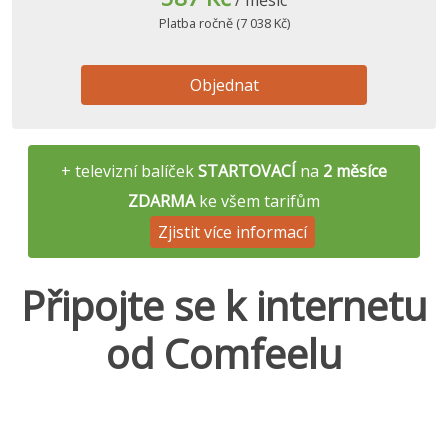
/ měsíc
Platba ročně (7 038 Kč)
Objednat
+ televizní balíček
STARTOVACÍ
na
2 měsíce
ZDARMA
ke všem tarifům
Zjistit více informací
Připojte se k internetu
od Comfeelu