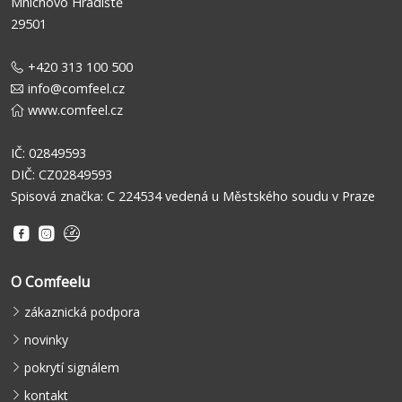
Mnichovo Hradiště
29501
+420 313 100 500
info@comfeel.cz
www.comfeel.cz
IČ: 02849593
DIČ: CZ02849593
Spisová značka: C 224534 vedená u Městského soudu v Praze
O Comfeelu
zákaznická podpora
novinky
pokrytí signálem
kontakt