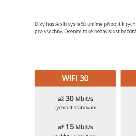
Díky husté síti vysílačů umíme připojit k ryc
pro všechny. Oceníte také nezávislost bezdrá
WIFI 30
30
až
Mbit/s
rychlost stahování
15
až
Mbit/s
rychlost nahrávání