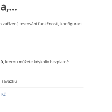
,...
o zařízení, testování funkčnosti, konfiguraci
ků
, kterou můžete kdykoliv bezplatně
 závazku
 Kč