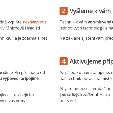
2
Vyšleme k vám 
adně vyplňte
nezávaznou
Technik k vám
ve smluvený 
m
v Mnichově Hradišti.
jednotlivých technologií a n
hnika. Ta je zdarma a bez
Na základě zjištění vám pře
4
Aktivujeme přip
ařídíme. Při přechodu od
Až přípojku nainstalujeme, mu
u výpovědi připojíme
náš technik poradí na místě.
Abyste nemuseli nic dalšího
jky a souvisejících
jednotlivých zařízení
. A to j
vy u vás doma.
omezení.