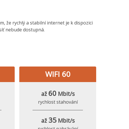
 že rychlý a stabilní internet je k dispozici
 síť nebude dostupná.
WIFI 60
60
až
Mbit/s
rychlost stahování
35
až
Mbit/s
rychlost nahrávání