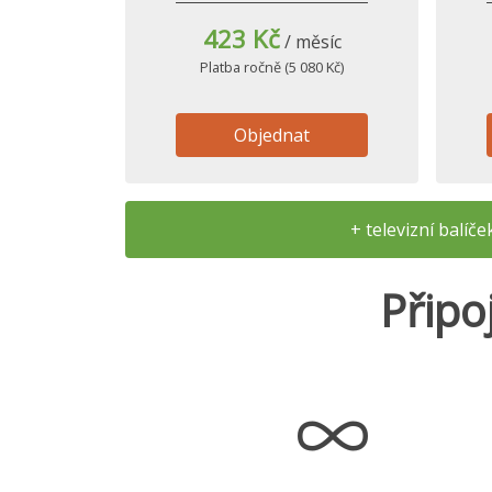
423 Kč
/ měsíc
Platba ročně (5 080 Kč)
Objednat
+ televizní balíč
Připo