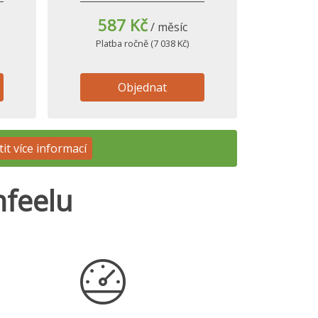
587 Kč
/ měsíc
Platba ročně (7 038 Kč)
Objednat
tit více informací
mfeelu