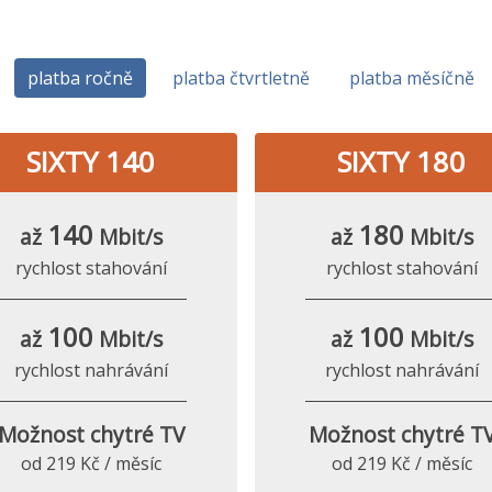
platba ročně
platba čtvrtletně
platba měsíčně
SIXTY 140
SIXTY 180
140
180
až
Mbit/s
až
Mbit/s
rychlost stahování
rychlost stahování
100
100
až
Mbit/s
až
Mbit/s
rychlost nahrávání
rychlost nahrávání
Možnost chytré TV
Možnost chytré T
od 219 Kč / měsíc
od 219 Kč / měsíc