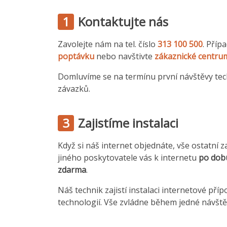
1
Kontaktujte nás
Zavolejte nám na tel. číslo
313 100 500
. Příp
poptávku
nebo navštivte
zákaznické centru
Domluvíme se na termínu první návštěvy tec
závazků.
3
Zajistíme instalaci
Když si náš internet objednáte, vše ostatní z
jiného poskytovatele vás k internetu
po dob
zdarma
.
Náš technik zajistí instalaci internetové přípo
technologií. Vše zvládne během jedné návště