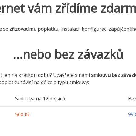
ernet vám zřídíme zdarma
e se zřizovacímu poplatku
. Instalaci, konfiguraci zapůjčenéh
...nebo bez závazků
et jen na krátkou dobu? Uzavřete s námi
smlouvu bez závaz
oplatku závisí na délce a typu smlouvy:
Smlouva na 12 měsíců
Bez
500 Kč
990