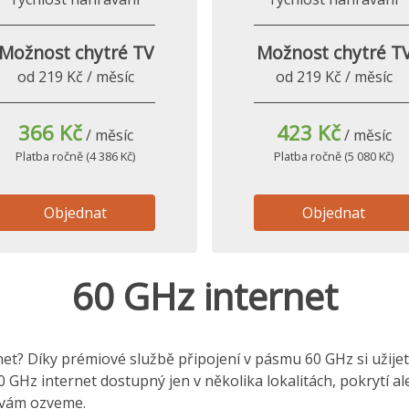
Možnost chytré TV
Možnost chytré T
od 219 Kč / měsíc
od 219 Kč / měsíc
366 Kč
423 Kč
/ měsíc
/ měsíc
Platba ročně (4 386 Kč)
Platba ročně (5 080 Kč)
Objednat
Objednat
60 GHz internet
t? Díky prémiové službě připojení v pásmu 60 GHz si užijete 
0 GHz internet dostupný jen v několika lokalitách, pokrytí a
e vám ozveme.