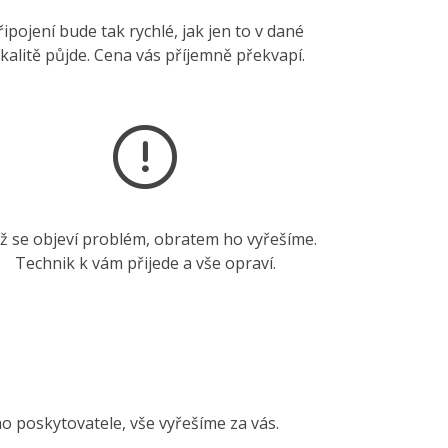
řipojení bude tak rychlé, jak jen to v dané
okalitě půjde. Cena vás příjemně překvapí.
ž se objeví problém, obratem ho vyřešíme.
Technik k vám přijede a vše opraví.
ho poskytovatele, vše vyřešíme za vás.