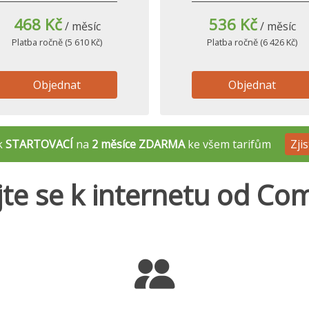
468 Kč
536 Kč
/ měsíc
/ měsíc
Platba ročně (5 610 Kč)
Platba ročně (6 426 Kč)
Objednat
Objednat
ek
STARTOVACÍ
na
2 měsíce ZDARMA
ke všem tarifům
Zjis
jte se k internetu od Co