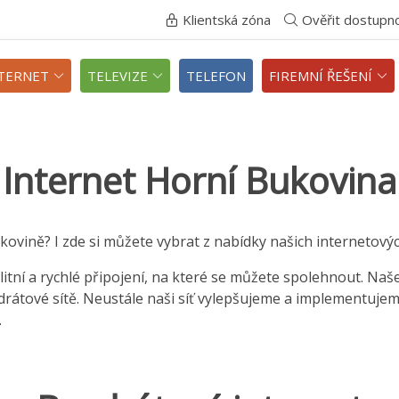
Klientská zóna
Ověřit dostupn
TERNET
TELEVIZE
TELEFON
FIREMNÍ ŘEŠENÍ
Internet Horní Bukovina
ukovině? I zde si můžete vybrat z nabídky našich internetových
itní a rychlé připojení, na které se můžete spolehnout. Naš
zdrátové sítě. Neustále naši síť vylepšujeme a implementuje
.