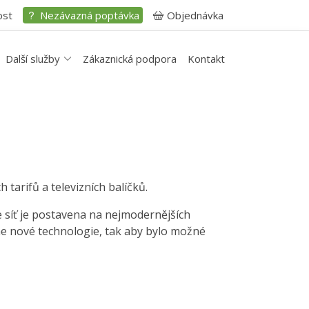
ost
Nezávazná poptávka
Objednávka
Další služby
Zákaznická podpora
Kontakt
 tarifů a televizních balíčků.
e síť je postavena na nejmodernějších
me nové technologie, tak aby bylo možné