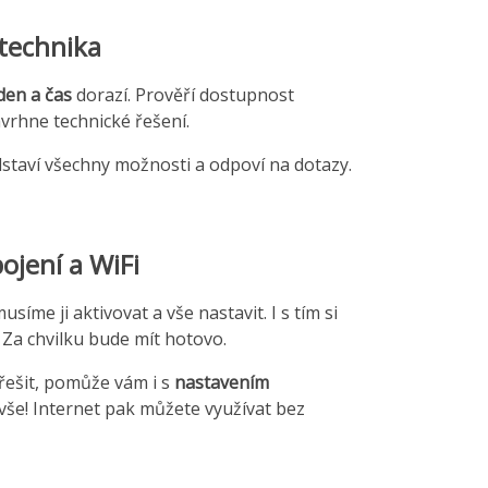
technika
den a čas
dorazí. Prověří dostupnost
avrhne technické řešení.
dstaví všechny možnosti a odpoví na dotazy.
ojení a WiFi
síme ji aktivovat a vše nastavit. I s tím si
 Za chvilku bude mít hotovo.
 řešit, pomůže vám i s
nastavením
e vše! Internet pak můžete využívat bez