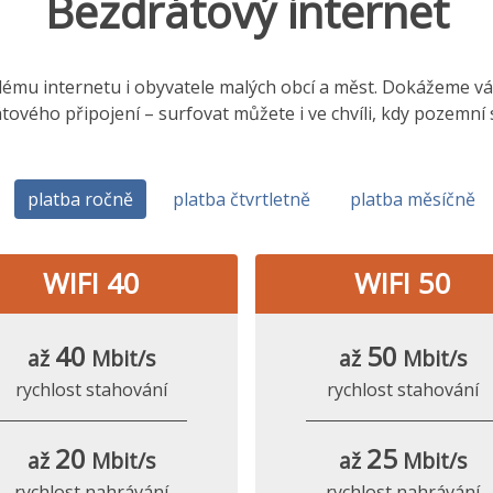
Bezdrátový internet
hlému internetu i obyvatele malých obcí a měst. Dokážeme vám,
tového připojení – surfovat můžete i ve chvíli, kdy pozemní
platba ročně
platba čtvrtletně
platba měsíčně
WIFI 40
WIFI 50
40
50
až
Mbit/s
až
Mbit/s
rychlost stahování
rychlost stahování
20
25
až
Mbit/s
až
Mbit/s
rychlost nahrávání
rychlost nahrávání