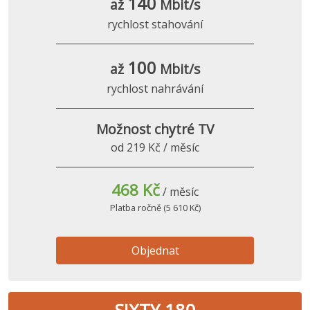
140
až
Mbit/s
rychlost stahování
100
až
Mbit/s
rychlost nahrávání
Možnost chytré TV
od 219 Kč / měsíc
468 Kč
/ měsíc
Platba ročně (5 610 Kč)
Objednat