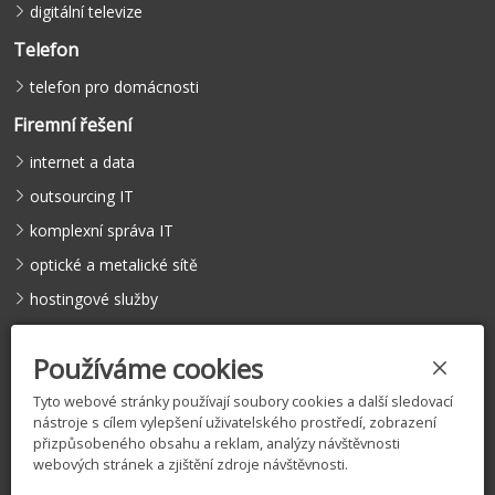
digitální televize
Telefon
telefon pro domácnosti
Firemní řešení
internet a data
outsourcing IT
komplexní správa IT
optické a metalické sítě
hostingové služby
hlasové služby
Používáme cookies
Tyto webové stránky používají soubory cookies a další sledovací
nástroje s cílem vylepšení uživatelského prostředí, zobrazení
©
COMFEEL s.r.o.
, 2005 – 2026 |
Licence
|
Vyjádření k existenci
přizpůsobeného obsahu a reklam, analýzy návštěvnosti
sítí
|
Zásady zpracování osobních údajů
|
Nastavení cookies
webových stránek a zjištění zdroje návštěvnosti.
Tento web je chráněn službou reCAPTCHA.