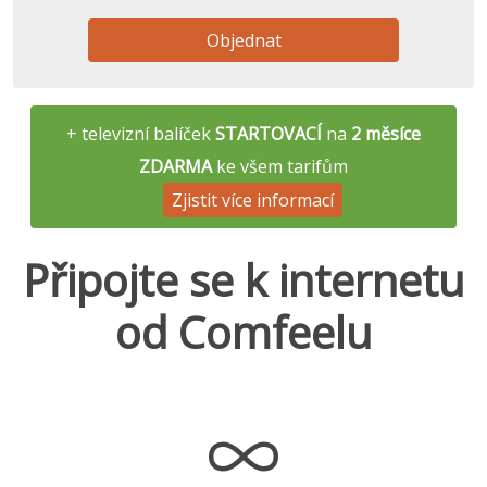
Objednat
+ televizní balíček
STARTOVACÍ
na
2 měsíce
ZDARMA
ke všem tarifům
Zjistit více informací
Připojte se k internetu
od Comfeelu