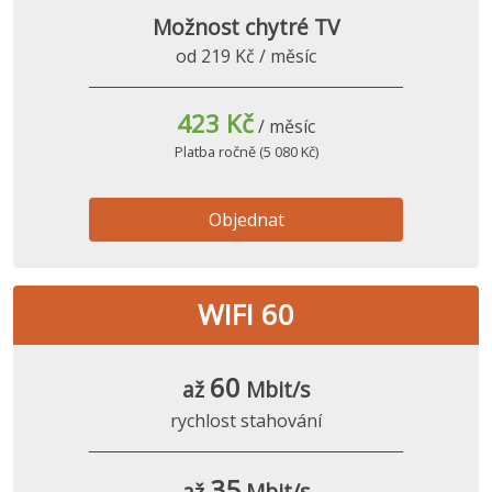
Možnost chytré TV
od 219 Kč / měsíc
423 Kč
/ měsíc
Platba ročně (5 080 Kč)
Objednat
WIFI 60
60
až
Mbit/s
rychlost stahování
35
až
Mbit/s